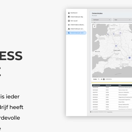
ESS
E
is ieder
rijf heeft
rdevolle
e