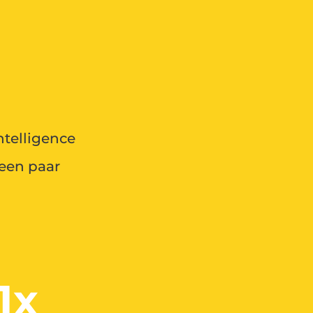
ntelligence
 een paar
1x