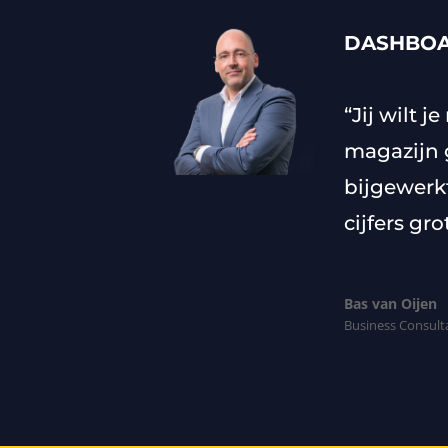
DASHBOA
“Jij wilt
magazijn 
bijgewerk
cijfers gr
Bas van Oijen
Business Consult